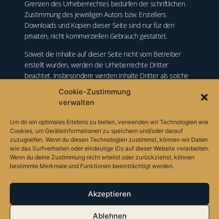
Grenzen des Urheberrechtes bedürfen der schriftlichen
Zustimmung des jeweiligen Autors bzw. Erstellers.
Downloads und Kopien dieser Seite sind nur für den
privaten, nicht kommerziellen Gebrauch gestattet.
Soweit die Inhalte auf dieser Seite nicht vom Betreiber
erstellt wurden, werden die Urheberrechte Dritter
beachtet. Insbesondere werden Inhalte Dritter als solche
gekennzeichnet. Sollten Sie trotzdem auf eine
Cookie-Zustimmung
Urheberrechtsverletzung aufmerksam werden, bitten wir
verwalten
um einen entsprechenden Hinweis. Bei Bekanntwerden
von Rechtsverletzungen werden wir derartige Inhalte
Um dir ein optimales Erlebnis zu bieten, verwenden wir Technologien wie
umgehend entfernen.
Cookies, um Geräteinformationen zu speichern und/oder darauf
zuzugreifen. Wenn du diesen Technologien zustimmst, können wir Daten
wie das Surfverhalten oder eindeutige IDs auf dieser Website verarbeiten.
BILDQUELLEN
Wenn du deine Zustimmung nicht erteilst oder zurückziehst, können
bestimmte Merkmale und Funktionen beeinträchtigt werden.
Bilder von Hotel © Holiway Garden Resort & SPA Bali
Akzeptieren
Ablehnen